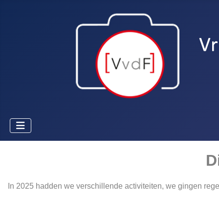
D
In 2025 hadden we verschillende activiteiten, we gingen re