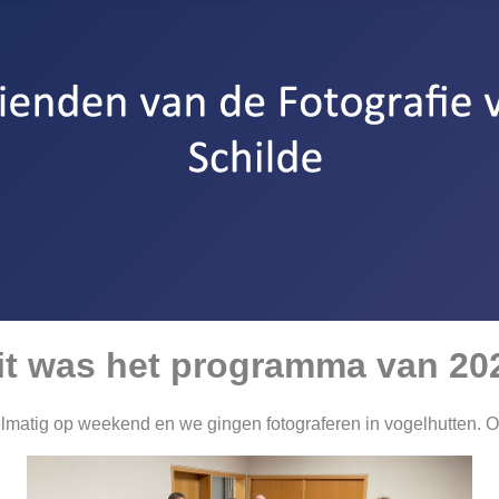
it was het programma van 20
gelmatig op weekend en we gingen fotograferen in vogelhutten.