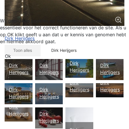
Wij gebruiken cookies op onze web site. Deze zijn
essentieel voor het correct functioneren van de site. Als u
op OK klikt geeft u aan dat u er kennis van genomen hebt
Dirk Herijgers
en hiermee akkoord gaat.
Toon alles
Dirk Herijgers
Ok
Dirk
Dirk
Dirk
Dirk
Herijgers
Herijgers
Herijgers
Herijgers
Dirk
Dirk
Herijgers
Herijgers
Dirk
Dirk
Herijgers
Herijgers
Dirk
Herijgers
Dirk
Herijgers