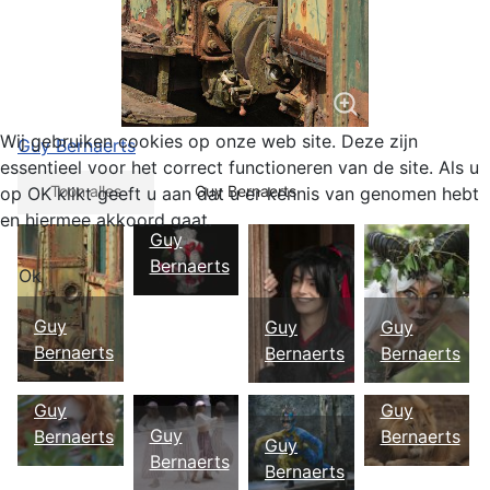
Wij gebruiken cookies op onze web site. Deze zijn
Guy Bernaerts
essentieel voor het correct functioneren van de site. Als u
Toon alles
Guy Bernaerts
op OK klikt geeft u aan dat u er kennis van genomen hebt
en hiermee akkoord gaat.
Guy
Bernaerts
Ok
Guy
Guy
Guy
Bernaerts
Bernaerts
Bernaerts
Guy
Guy
Guy
Bernaerts
Bernaerts
Guy
Bernaerts
Bernaerts