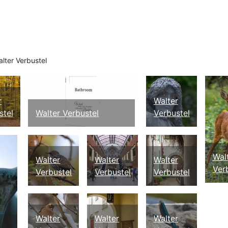
lter Verbustel
r
Walter
stel
Walter Verbustel
Verbustel
Wal
Walter
Walter
Walter
Ver
Verbustel
Verbustel
Verbustel
Walter
Walter
Walter