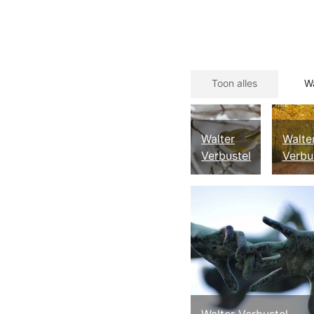
Toon alles
Wa
Walter
Walte
Verbustel
Verbu
Walter Verbustel