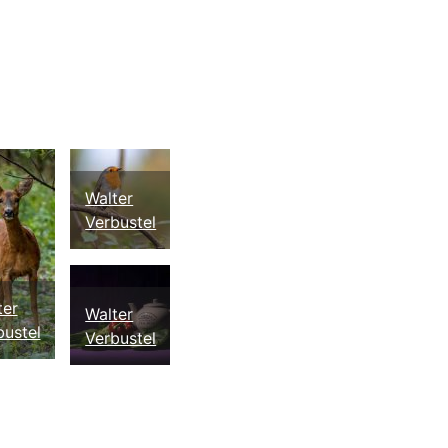
Walter
Verbustel
ter
Walter
bustel
Verbustel