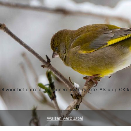
el voor het correct functioneren van de site. Als u op OK k
Walter Verbustel