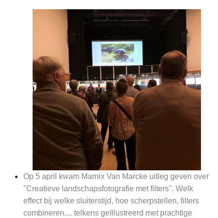
Op 5 april kwam Marnix Van Marcke uitleg geven over
"Creatieve landschapsfotografie met filters". Welk
effect bij welke sluiterstijd, hoe scherpstellen, filters
combineren.... telkens geïllustreerd met prachtige