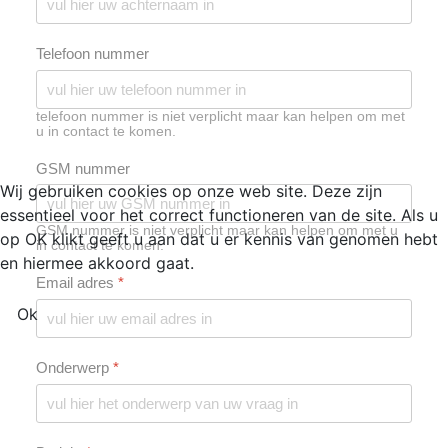
Telefoon nummer
telefoon nummer is niet verplicht maar kan helpen om met
u in contact te komen.
GSM nummer
Wij gebruiken cookies op onze web site. Deze zijn
essentieel voor het correct functioneren van de site. Als u
GSM nummer is niet verplicht maar kan helpen om met u
op OK klikt geeft u aan dat u er kennis van genomen hebt
in contact te komen.
en hiermee akkoord gaat.
Email adres
*
Ok
Onderwerp
*