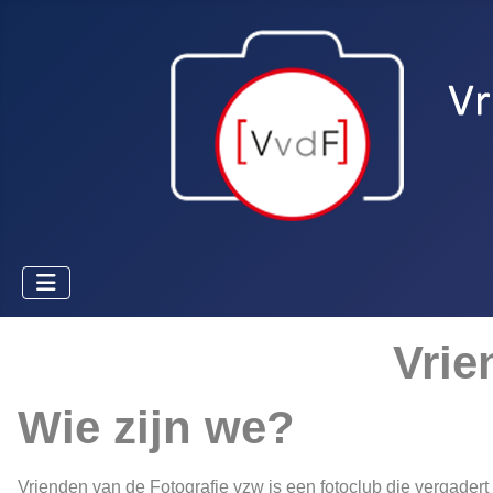
Vrie
Wie zijn we?
Vrienden van de Fotografie vzw is een fotoclub die vergadert 