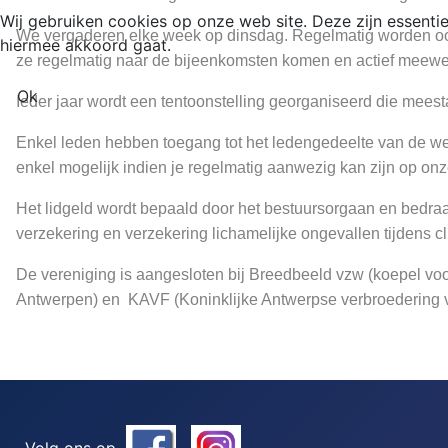
Wij gebruiken cookies op onze web site. Deze zijn essentie
We vergaderen elke week op dinsdag. Regelmatig worden ook 
hiermee akkoord gaat.
ze regelmatig naar de bijeenkomsten komen en actief meewe
Ok
Ieder jaar wordt een tentoonstelling georganiseerd die meesta
Enkel leden hebben toegang tot het ledengedeelte van de we
enkel mogelijk indien je regelmatig aanwezig kan zijn op on
Het lidgeld wordt bepaald door het bestuursorgaan en bedraagt
verzekering en verzekering lichamelijke ongevallen tijdens cl
De vereniging is aangesloten bij Breedbeeld vzw (koepel voo
Antwerpen) en KAVF (Koninklijke Antwerpse verbroedering 